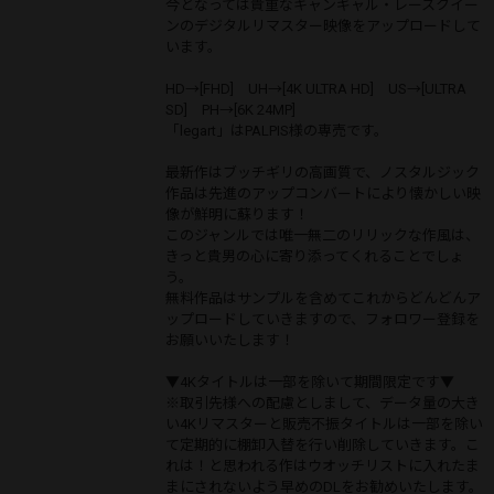
今となっては貴重なキャンギャル・レースクイー
ンのデジタルリマスター映像をアップロードして
います。
HD→[FHD] UH→[4K ULTRA HD] US→[ULTRA
SD] PH→[6K 24MP]
「legart」はPALPIS様の専売です。
最新作はブッチギリの高画質で、ノスタルジック
作品は先進のアップコンバートにより懐かしい映
像が鮮明に蘇ります！
このジャンルでは唯一無二のリリックな作風は、
きっと貴男の心に寄り添ってくれることでしょ
う。
無料作品はサンプルを含めてこれからどんどんア
ップロードしていきますので、フォロワー登録を
お願いいたします！
▼4Kタイトルは一部を除いて期間限定です▼
※取引先様への配慮としまして、データ量の大き
い4Kリマスターと販売不振タイトルは一部を除い
て定期的に棚卸入替を行い削除していきます。こ
れは！と思われる作はウオッチリストに入れたま
まにされないよう早めのDLをお勧めいたします。