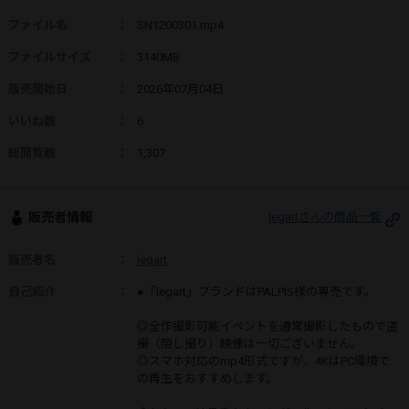
ファイル名
：
SN1200301.mp4
ファイルサイズ
：
3140MB
販売開始日
：
2026年07月04日
いいね数
：
6
総閲覧数
：
1,307
販売者情報
legartさんの商品一覧
販売者名
：
legart
自己紹介
：
●「legart」ブランドはPALPIS様の専売です。
◎全作撮影可能イベントを通常撮影したもので盗
撮（隠し撮り）映像は一切ございません。
◎スマホ対応のmp4形式ですが、4KはPC環境で
の再生をおすすめします。