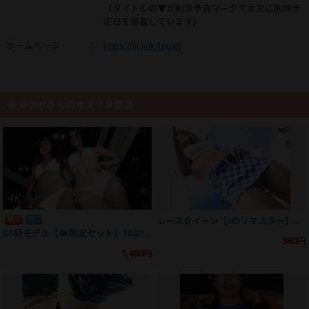
（タイトルの▼が削除予告マークで本文に削除予
定日を掲載しています）
ホームページ
：
https://lit.link/legart
legartさんのオススメ商品
限定
SET
レースクイーン【HDリマスター】ON12002US02
SS級モデル【4K限定セット】TAS2016UHS3+4
980円
1,480円