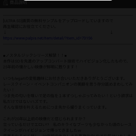
商品説明
-----------------------------------------------------------------------------------------------------------
[ULTRA SD]画質の無料サンプルをアップロードしていますので
再生確認にお役立てください。
↓ ↓
https://www.palpis.net/item/detail/?item_id=73156
-----------------------------------------------------------------------------------------------------------
■ノスタルジックシリーズ解禁！！■
本作はSDを先進のアップコンバート技術でハイビジョン化したもので、
25年前の懐かしい映像が鮮明に甦ります！
いつもlegartの変態趣味にお付き合いいただきありがとうございます。
レースクイーン・イベントコンパニオンの美脚を思う存分舐めまわしてみ
たい！
つま先の匂いを嗅いで足の指を１本ずつしゃぶってみたい！という欲求は
私だけではないハズです。
そんな妄想を叶えるためにつま先から撮りまくっています。
これが20年以上前の映像だと信じられますか？
立っているだけでエロい!? 私のキライなブーツも少なかった頃のレース
クイーンがハイビジョンで帰ってきましたｗ