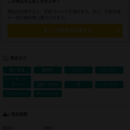
この商品を広告しませんか？
商品を広告すると、応援コメントが送れます。また、広告料金
の一部が販売者に還元されます。
この商品を広告する
商品タグ
働く女性
職業系
コスプレ
パンスト
ストッキング・
タイツ
生脚・太もも
足
パンチラ
ミニスカート
キャンギャル
商品情報
商品ID
：
98897