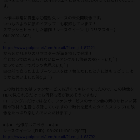
音声をなるべく残し、20年前の生々しさを異次元のHDでお届けいたしま
す。
本作は非常に貴重な〇鹿耐久レースの未公開映像です。
いつものように顔のドアップ！も収録しています！
スマッシュヒットした前作「レースクイーン【HDリマスター】
ON12002US02」
↓
https://www.palpis.net/item/detail/?item_id=87221
から８か月ぶりのリマスターが満を持して登場！
今となっては考えられないローアングルし放題のRQ・・(;´Д｀)
立ってるだけでパンツ丸見え(;´Д｀)
目の前で立ったままブーツコスをはき替えだしたときにはもうどうしよ
うかと思いました笑(;´Д｀)
この時代のRQはファンサービスも近くてキレイでしたので、この映像を
HDで見られるだけでも何杯も酒が飲めそうですね♪
ローアングルだけではなく、ファンサービスのサイン会の素のかわいい笑
顔や取材の生音も収録していますので時代を超えたタイムスリップHD映
像をたっぷり楽しんでいただけます♪
■↓■ 他作品はこちら ■↓■
レースクイーン【FHD】S8h2011HDS1+2[SET]
https://www.palpis.net/item/detail/?item_id=83792