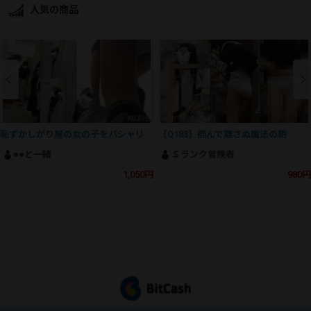
人気の商品
恥ずかしがり屋の女の子をパシャリ
【Q183】掴んで離さぬ魔法の鞄
●●と一緒
Ｓランク冒険者
1,050円
980円