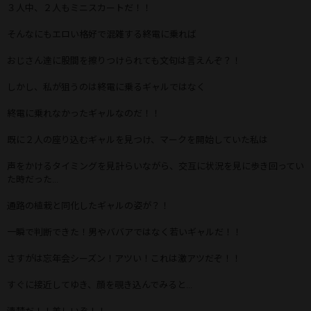
３人中、２人もミニスカートだ！！
そんなにもエロい格好で混雑する終電に乗れば
おじさん達に股間を擦りつけられても文句は言えんぞ？！
しかし、私が狙うのは終電に乗るギャルではなく
終電に乗れなかったギャルなのだ！！
既に２人の座り込むギャルを見つけ、マークを開始していた私は
声をかけるタイミングを見計らいながら、交互に状況を見に歩き回ってい
た時だった...
通路の植栽と同化したギャルの姿が？！
一瞬で判断できた！男やババアではなく若いギャルだ！！
さすがは忘年会シーズン！アツい！これは激アツだぞ！！
すぐに接近してゆき、顔を覗き込んでみると...