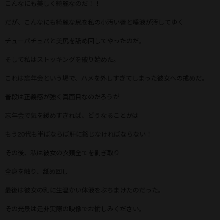
こんなにも美しく綺麗なのだ！！
だが、こんなにも綺麗な尻を私の小汚い唇と唾液が汚してゆく
チューパチュパと美尻を舐め回してやったのだ。
そして私はストッキングを破り始めた。
これは忘年会という場で、ハメを外しすぎてしまった彼女への戒めだ。
普段は正義感が強く真面目なのだろうが
忘年会で気を緩めすぎれば、どうなることかは
もう20代も半ばならば肝に銘じなければならない！
その後、私は彼女の衣類全てを剥ぎ取り
全身を触り、舐め回し
最後は彼女の乳に生温かい体液をぶちまけたのだった。
その光景は是非実際の映像でお愉しみください。