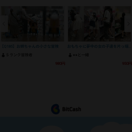
【Q185】お姉ちゃんの小さな冒険
おもちゃに夢中の女の子達を片っ端からパシャリ
Ｓランク冒険者
●●と一緒
980円
950円