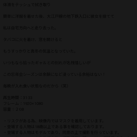
体液をテッシュで拭き取り
簡単に洋服を着せた後、大江戸線の地下鉄入口に彼女を捨てて
私は自宅方向へと走り去った。
タバコに火を着け、窓を開けると
もうすっかりと真冬の気温となっていた。
いつもなら拾ったギャルとの別れが名残惜しいが
この忘年会シーズンは余韻になど浸っている余裕はない！
毎晩が入れ食い状態なのだから（笑）
再生時間：31:33
フレーム：1920 × 1080
容量：２GB
・リスクがある為、映像内ではマスクを着用しています。
・登場する人物は18歳以上である事を確認しております。
・登場する人物はモデルであり、同意の上で撮影を行っています。