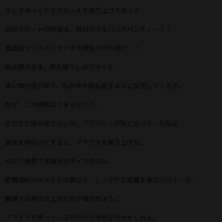
そしてゆっくりとスカートを捲り上げてゆくと
白のスカートの中身は、純白のフルバックパンティー！！
真面目なこのパンティは今夜私だけの物だ！！
独占欲のまま、尻を握りしめてゆくと
実に弾力感があり、私の手を跳ね返すように反抗してくるぞ。
だが、この感触はたまらない！！
まだまだ揉み足りないが、ブラジャーが気になっていた私は
彼女を仰向けにすると、ブラウスを捲り上げた。
やはり清楚で真面目なタイプの女だ。
歌舞伎町のギャルとは異なり、しっかりと肌着を身につけている。
職場では男性の上司たちが毎日のように
ブラチラを狙っているのだから当然なのかもしれん。