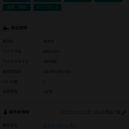
睡眠・昏睡
ミニスカート
商品情報
商品ID
：
80419
ファイル名
：
st65.mp4
ファイルサイズ
：
1870MB
販売開始日
：
2025年05月15日
いいね数
：
0
総閲覧数
：
4,370
販売者情報
ストリートハンターさんの商品一覧
販売者名
：
ストリートハンター