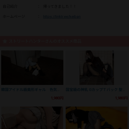
自己紹介
：
帰ってきました！！
ホームページ
：
https://linktr.ee/keiban
ストリートハンターさんのオススメ商品
韓国アイドル級美形ギャル 色気ダダ漏れの美巨乳＆バックレースパンティ 冷えたダンボールの上で全裸ぶっかけ
国宝級の神乳 GカップＴバック 聖地渋谷 誠実な美人就活生を汚した夜
1,980円
1,980円