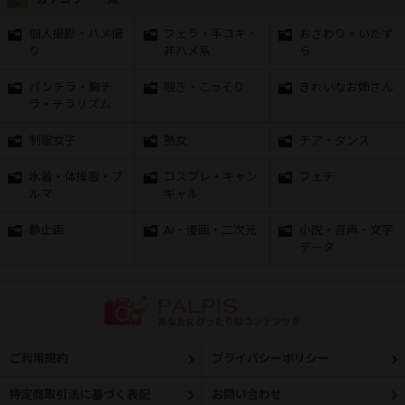
個人撮影・ハメ撮
フェラ・手コキ・
おさわり・いたず
り
非ハメ系
ら
パンチラ・胸チ
覗き・こっそり
きれいなお姉さん
ラ・チラリズム
制服女子
熟女
チア・ダンス
水着・体操服・ブ
コスプレ・キャン
フェチ
ルマ
ギャル
静止画
AI・漫画・二次元
小説・音声・文字
データ
ご利用規約
プライバシーポリシー
特定商取引法に基づく表記
お問い合わせ