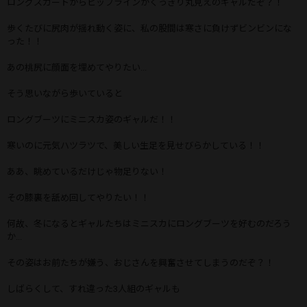
ロングスカートからヒップラインがくっきり丸見えのギャルだぞ？！
歩くたびに尻肉が揺れ動く姿に、私の股間は寒さに負けずビンビンにな
った！！
あの桃尻に顔面を埋めてやりたい...
そう思いながら歩いていると
ロングブーツにミニスカ姿のギャルだ！！
寒いのに元気ハツラツで、美しい生足を見せびらかしている！！
ああ、眺めているだけじゃ物足りない！
その膝裏を舐め回してやりたい！！
何故、冬になるとギャルたちはミニスカにロングブーツを好むのだろう
か...
その姿はお前たちが嫌う、おじさんを興奮させてしまうのだぞ？！
しばらくして、すれ違った3人組のギャルも