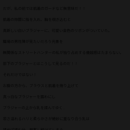
だが、私の前では肌着のガードなど無意味だ！！
肌着の隙間に指を入れ、胸を覗き込むと
真新しい白いブラジャーに、可愛い金色のリボンがついていた。
職場の男性陣が見たいだろう光景を
無関係なストリートハンターの私が独り占めする優越感はたまらない。
部下のブラジャーとはこうして見るのだ！！
それだけではない！
お腹の方から、ブラウスと肌着を捲り上げて
真っ白なブラジャーを露わにし
ブラジャーの上から乳を揉んでゆく..
若さ溢れるハリと柔らかさが絶妙に重なり合う乳は
揉めば揉む分、興奮し続けてしまう...