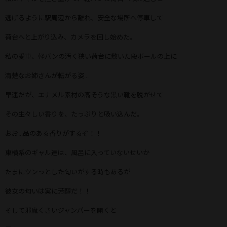
逃げるように駅周辺から離れ、安全な場所へ停車して
荷台へと上がり込み、カメラを回し始めた。
私の愛車、軽バンの汚く狭い荷台に敷いた段ボールの上に
清楚なお姉さんが転がる姿...
早速だが、エナメル素材の高そうな黒い靴を脱がせて
その生々しい香りを、たっぷりと吸い込んだ。
おお...品のある香りがするぞ！！
東横系のギャル達は、風呂に入っていないせいか
たまにツンっとした匂いがする時もあるが
彼女の匂いは実に芳醇だ！！
そして邪魔くさいジャンパーを開くと