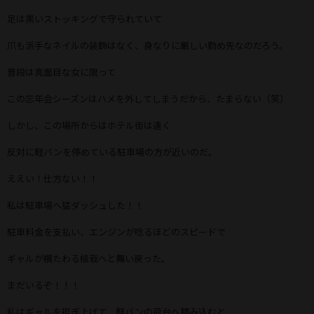
足は黒いストッキングで守られていて
爪も派手なネイルの装飾はなく、身なりに厳しい勤め先なのだろう。
普段は真面目な女に限って
この忘年会シーズンはハメを外してしまうだから、たまらない（笑）
しかし、この場所からはホテル街は遠く
反対に軽バンを停めている駐車場の方が近いのだ。
ええい！仕方ない！！
私は駐車場へ猛ダッシュした！！
駐車料金を支払い、エンジンが唸るほどのスピードで
ギャルが横たわる植栽へと舞い戻った。
まだいるぞ！！！
私はギャルを担ぎ上げて、軽バンの荷台へ積み込むと