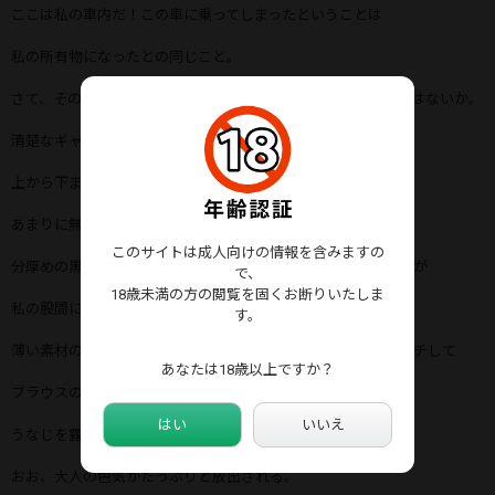
ここは私の車内だ！この車に乗ってしまったということは
私の所有物になったとの同じこと。
さて、その清楚で若い肉体を、じっくりと拝ませてもらおうではないか。
清楚なギャルを横に転がして
上から下まで舐め回すように凝視してゆく
あまりに無防備なその後ろ姿、そして
このサイトは成人向けの情報を含みますの
分厚めの黒ストッキングと清楚で白いスカートのコントラストが
で、
18歳未満の方の閲覧を固くお断りいたしま
私の股間に最上級の刺激を与えてしまうのだ。
す。
薄い素材のスカートの上から、弾力たっぷりのお尻に軽くタッチして
あなたは18歳以上ですか？
ブラウスの紐を緩めていき、ロングヘアをかき上げて
はい
いいえ
うなじを露わにすると...
おお、大人の色気がたっぷりと放出される。