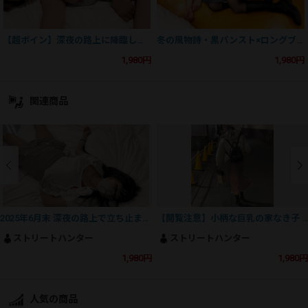
【超ボイン】深夜の路上に降臨した女神 美爆乳を弄び、冒涜のぶっかけフィニッシュ
冬の風物詩・黒パンスト×ロングブーツ美脚 蒸れたパンスト破き 正常位挿入しぶっかけ逃亡
1,980円
1,980円
関連商品
2025年6月末 深夜の路上で立ち止まるミニスカ清潔◎美女を猛追 赤い勝負下着を脱がして美乳にパイ射逃げ
【閲覧注意】小柄な巨乳の家なき子 マスクせず 千鳥足で彷徨う小娘の裸体を怒りの鬼セクハラ タイトワンピース
ストリートハンター
ストリートハンター
1,980円
1,980円
人気の商品