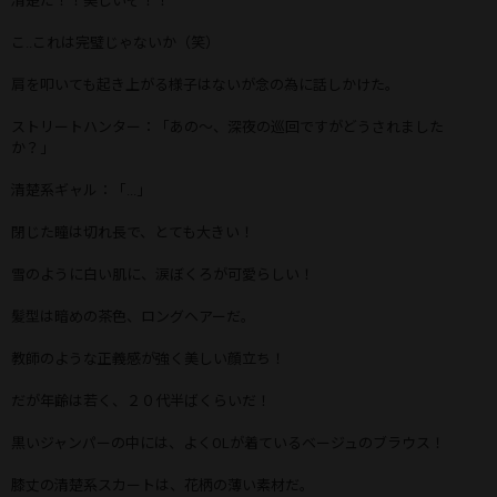
清楚だ！！美しいぞ！！
こ..これは完璧じゃないか（笑）
肩を叩いても起き上がる様子はないが念の為に話しかけた。
ストリートハンター：「あの〜、深夜の巡回ですがどうされました
か？」
清楚系ギャル：「...」
閉じた瞳は切れ長で、とても大きい！
雪のように白い肌に、涙ぼくろが可愛らしい！
髪型は暗めの茶色、ロングヘアーだ。
教師のような正義感が強く美しい顔立ち！
だが年齢は若く、２０代半ばくらいだ！
黒いジャンパーの中には、よくOLが着ているベージュのブラウス！
膝丈の清楚系スカートは、花柄の薄い素材だ。