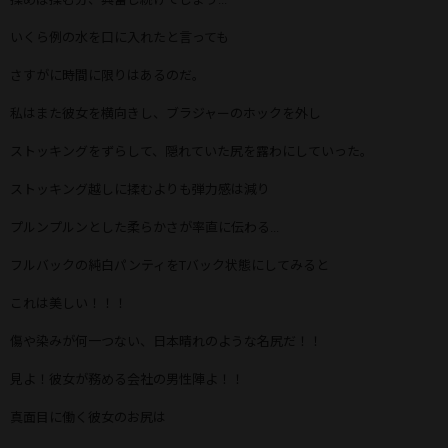
いくら例の水を口に入れたと言っても
さすがに時間に限りはあるのだ。
私はまた彼女を横向きし、ブラジャーのホックを外し
ストッキングをずらして、隠れていた尻を露わにしていった。
ストッキング越しに揉むよりも弾力感は減り
プルンプルンとした柔らかさが率直に伝わる...
フルバックの純白パンティをTバック状態にしてみると
これは美しい！！！
傷や染みが何一つない、日本晴れのような名尻だ！！
見よ！彼女が務める会社の男性陣よ！！
真面目に働く彼女のお尻は