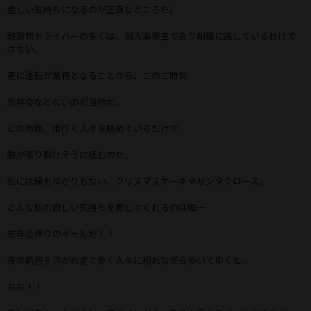
虚しい気持ちになるのが正直なところだ。
軽貨物ドライバーの多くは、個人事業主であり組織に属しているわけで
はない。
更に運転が業務となることから、このご時世
忘年会などないのが当然だ。
この時期、街行く人々を眺めているだけで
胸が張り裂けそうに痛むのだ...
私には縁もゆかりもない、クリスマスケーキやサンタクロース。
こんな私の寂しい気持ちを癒してくれるのは唯一
忘年会帰りのギャルだ！！
夜の新宿を浮かれ足で歩く人々に紛れながら歩いてゆくと..
おお！！