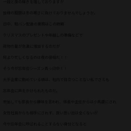
一段と夜の輝きを増しておりますが
皆様の股間は冬の寒さに負けておりませんでしょうか。
日中、軽バン配達の業務はこの時期
クリスマスのプレゼントや年越しの準備などで
荷物の量が急激に増加するのだが
何より忙しくなるのは夜の徘徊だ！！
そう今が忘年会シーズン真っ只中！！
大手企業に勤めている頃は、社内で目立つことない私でさえも
忘年会に声をかけられたものだ。
参加しても部長から嫌味を言われ、係長や主任からは小馬鹿にされ
女性社員からも相手にされず、良い思い出は全くないが
今や忘年会に呼ばれることすらない身分となると