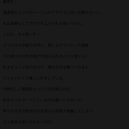
最高だ！
清潔感たっぷりのベージュのブラウスに白い花柄スカート。
私は遠慮なくブラウスの上から乳を揉んでみた。
これは、まだ若いぞ？！
ブラウスの手触りの中に、感じるブラジャーの感触
その奥には元気の良さが伺える乳のハリを感じる！！
乳をギュッと揉みながら、彼女の手を握ってみると
とても小さくて優しい手をしている。
今時珍しい清潔感たっぷりの可愛い爪だ。
私はネイルアートしている爪も嫌いじゃないが
有りのままの自然な爪を見ると何故か興奮してしまう。
もう彼女は逃げられないのだ...