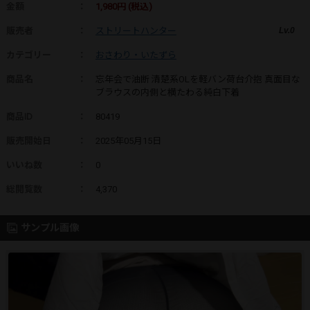
金額
：
1,980円 (税込)
販売者
：
ストリートハンター
Lv.0
カテゴリー
：
おさわり・いたずら
商品名
：
忘年会で油断 清楚系OLを軽バン荷台介抱 真面目な
ブラウスの内側と横たわる純白下着
商品ID
：
80419
販売開始日
：
2025年05月15日
いいね数
：
0
総閲覧数
：
4,370
サンプル画像