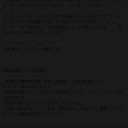
ちなみに、現われますのは、ブルー大学×２、レッド大学、グリーン大
学（注：大学の名前ぢゃありませぬ）、の３色でございます。
PS 本シリーズは、もともと全部がお薦め作みたいなもんですが、ハイ
ビジョンのワイド画面のため、チラ見えちゃんの人数も、４：３→１
６：９、つまり横に並ぶと３割強増加している計算になります 、考
えれば考える程おトク化しています
／２４００円（４７分）
※本作は、ハイビジョン撮影です。
●商品に関しての注意事項
※動画及び画像の転載、転売、公開等、二次使用を禁じます。
※ヌード、絡みはありません。
※映像は撮影フリーと判断される環境下における、ドキュメンタリー風
の記録物です。
※実際の被写体にモザイクはかかっていません。
※原盤に起因するノイズ、画像・音声の乱れ、あるいは、編集ミスによ
るシーンの重複は不問として下さい。