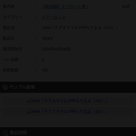
販売者
：
【配信盤】チアガール君！
Lv.0
カテゴリー
：
チア・ダンス
商品名
：
2894「チアスマイルが呼んでるよ（101）」
商品ID
：
96069
販売開始日
：
2026年05月08日
いいね数
：
0
総閲覧数
：
787
サンプル画像
商品説明