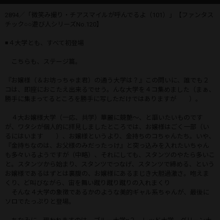
2894／「微笑み撮り・チアスマイルが呼んでるよ（101）」【ファンタス
チック○○遊び人シリーズNo.120】
◾４大学とも、すべて初登場
こちらも、ステージ篇。
『お嬢様（＆お坊っちゃま君）の通う大学は？』この問いに、誰でも２
コは、即座におこたえ出来るでせう。んな大学を４コ集めました（まぁ、
勝手に集まってるところを勝手に写しただけではありますが ）。
４大お嬢様大学（一応、共学）華麗に競艶～、と謳いたいものです
が、ワタシが個人的に拝見しましたところでは、お嬢様はごく一部（い
るにはいます ）、お嬢様というより、金持ちのコちゃんたち。いや、
『金持ちなのは、お父様のみだったっけ』と突っ込みを入れたいちゃん
も多々いるようですが（中略）、それにしても、スタンツのやたら多いこ
と。スタンツから始まり、スタンツでつなげ、スタンツで締める、という
お嬢様であるはずとは裏腹の、お嬢様にあるまじき大胆過激さ。咆えま
くり、ど叫びながら、宙を舞い蹴り蹴り蹴りの入れまくり
そんな４大学の象徴であるかのような美的ギャル系ちゃんが、最後に
ソロでたっぷりと登場。