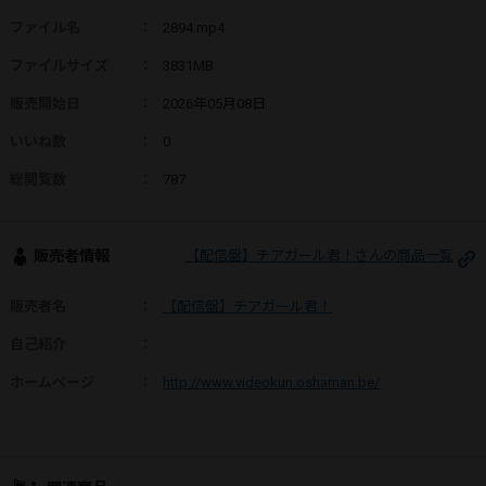
ファイル名
：
2894.mp4
ファイルサイズ
：
3831MB
販売開始日
：
2026年05月08日
いいね数
：
0
総閲覧数
：
787
販売者情報
【配信盤】チアガール君！さんの商品一覧
販売者名
：
【配信盤】チアガール君！
自己紹介
：
ホームページ
：
http://www.videokun.oshaman.be/