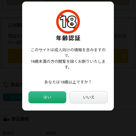
この商品を広告しませんか？
商品を広告すると、応援コメントが送れます。また、広告料金
の一部が販売者に還元されます。
このサイトは成人向けの情報を含みますの
この商品を広告する
で、
18歳未満の方の閲覧を固くお断りいたしま
す。
あなたは18歳以上ですか？
商品タグ
はい
いいえ
女子大生
チラリズム
チアリーダー
商品情報
商品ID
：
96069