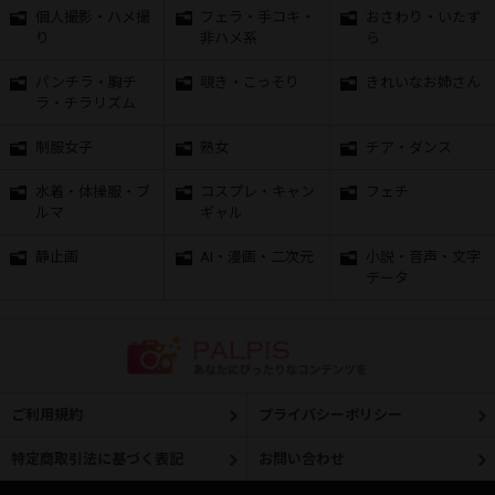
個人撮影・ハメ撮
フェラ・手コキ・
おさわり・いたず
り
非ハメ系
ら
パンチラ・胸チ
覗き・こっそり
きれいなお姉さん
ラ・チラリズム
制服女子
熟女
チア・ダンス
水着・体操服・ブ
コスプレ・キャン
フェチ
ルマ
ギャル
静止画
AI・漫画・二次元
小説・音声・文字
データ
ご利用規約
プライバシーポリシー
特定商取引法に基づく表記
お問い合わせ