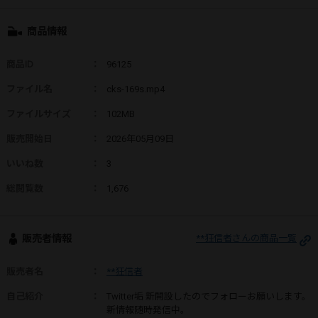
商品情報
商品ID
：
96125
ファイル名
：
cks-169s.mp4
ファイルサイズ
：
102MB
販売開始日
：
2026年05月09日
いいね数
：
3
総閲覧数
：
1,676
販売者情報
**狂信者さんの商品一覧
販売者名
：
**狂信者
自己紹介
：
Twitter垢 新開設したのでフォローお願いします。
新情報随時発信中。