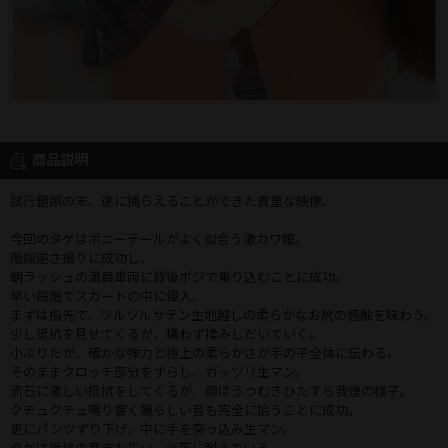
商品説明
試行錯誤の末、遂に捕らえることができた貴重な映像。
今回のタゲはポニーテールがよく似合う激カワ娘。
階段逆さ撮りに成功し、
朝ラッシュの満員車両に背後ポジで乗り込むことに成功。
早い段階でスカートの中に侵入、
まずは指先で、ツルツルサテン生地越しの柔らかなお尻の感触を味わう。
少し抵抗を見せてくるが、構わず揉みしだいていく。
小ぶりだが、確かな弾力と極上の柔らかさが手の平全体に伝わる。
そのままクロッチ部分をずらし、ガッツリ生マン。
流石に激しい抵抗をしてくるが、顔はうつむきひたすら我慢の様子。
クチュクチュ鳴り響く嫌らしい音も完全に拾うことに成功。
更にパンツずり下げ、中に手を突っ込み生マン。