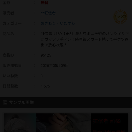
金額
：
無料
販売者
：
**狂信者
Lv.31
カテゴリー
：
おさわり・いたずら
商品名
：
狂信者 #169【★5】激カワポニテ娘のパンツずり下
げガッツリ手マン！降車後スカート捲って半ケツ露
出で放心状態！
商品ID
：
96125
販売開始日
：
2026年05月09日
いいね数
：
3
総閲覧数
：
1,676
サンプル画像