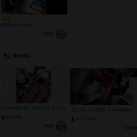
特典
狂信者 #01【★4】
1,380円
関連商品
逆さの瞬間vol54（顔有,ブラ,めくり,M字,生P16発)
【エッロいJ⚪︎降臨】ズルい程抜けてしまう最高級の生J⚪︎尻＆生おパンに右手は止まらない！
次元犬助
ゆーとぴあ
550円
1,300円