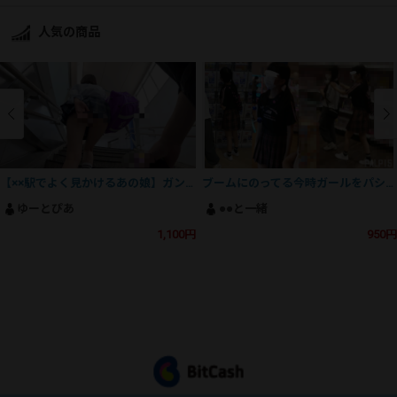
人気の商品
【××駅でよく見かけるあの娘】ガン勃ち不可避！魅惑のSSS級美人J⚪︎の撮影にとうとう成功！
ブームにのってる今時ガールをパシャリ
ゆーとぴあ
●●と一緒
1,100円
950円