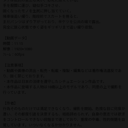
タゲは抵抗の意志も失い、必死に耐えている。
手を股間に運び、疑似手コキさせ、
固くなったモノを生尻に押し当てていく。
降車後追い撮り、階段前でスカートを捲ると、
まだパンツはずり下がっており、半ケツを公共の場で露出。
完全に放心状態で歩く姿をギリギリまで追い撮り収録。
【動画データ】
時間：11:15
解像：1920×1080
ﾌﾚｰﾑ：60fps
【注意事項】
・動画や画像の流出・転売・転載・複製・編集などは著作権法違反であ
り、固く禁じております。
・本作品は日本の法律を遵守したシチュエーション作品です。
・本作品に登場する人物は18歳以上のモデルであり、同意の上で撮影を
行っています。
【作者】
行為そのものだけでは満足できなくなり、撮影を開始。危険な目に何度か
遭い、その都度引退を決意するも、結局辞められず。自身の意志では欲求
をコントロールできない段階まで達しており、重度の中毒、性的倒錯を自
覚しています。いついなくなるか分かりません。