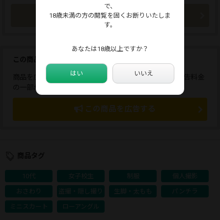
で、
今すぐ購入
18歳未満の方の閲覧を固くお断りいたしま
す。
あなたは18歳以上ですか？
この商品を広告しませんか？
はい
いいえ
商品を広告すると、応援コメントが送れます。また、広告料金
の一部が販売者に還元されます。
この商品を広告する
商品タグ
10代
女子校生
制服
個人撮影
おさわり
盗撮・隠し撮り
生脚・太もも
パンチラ
ミニスカート
ローアングル