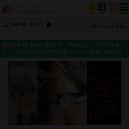
こんにちは ゲストさん
会員登録・ログイン
ログインしていません
狂信者 #169【★5】激カワポニテ娘のパンツずり下げガッ
ツリ手マン！降車後スカート捲って半ケツ露出で放心状態！