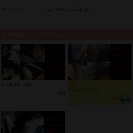
ホームページ
：
https://twitter.com/y2j_cks
**狂信者さんのオススメ商品
特典
狂信者 #46【★5】
狂信者 #76【★4】
無料
1,380円