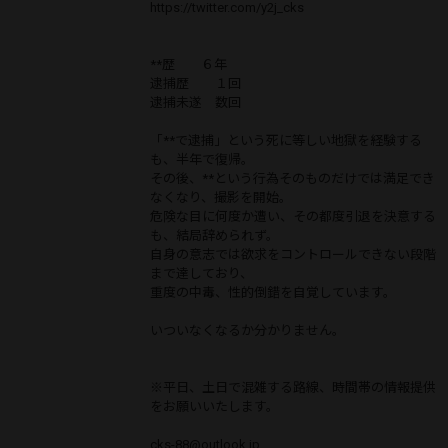
https://twitter.com/y2j_cks
**歴 ６年
逮捕歴 １回
逮捕未遂 数回
「**で逮捕」という死に等しい地獄を経験する
も、半年で復帰。
その後、**という行為そのものだけでは満足でき
なくなり、撮影を開始。
危険な目に何度か遭い、その都度引退を決意する
も、結局辞められず。
自身の意志では欲求をコントロールできない段階
まで達しており、
重度の中毒、性的倒錯を自覚しています。
いついなくなるか分かりません。
※平日、土日で混雑する路線、時間帯の情報提供
をお願いいたします。
cks-88@outlook.jp