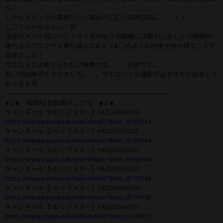
ん！
しかもスタッフが悪乗りして疑似パ〇〇リの神演出に・・！！
しごくのやめなさい！笑
当然カメラ小僧はパニック！場所取り格闘戦には勝利しましたが照明が
壊れるハプニングも乗り越えてまるでA〇のような映像を持ち帰ることが
出来ました！
今となっては考えられない映像です。。。壮絶です。
若い頃は無茶もやりました。。。今となっては撮影が近すぎたと反省して
おります笑
-----------------------------------------------------------------------------------
■↓■ 福岡AS他動画はこちら ■↓■
キャンギャル【HDリマスター】FAS2005US04
https://www.palpis.net/item/detail/?item_id=97014
キャンギャル【HDリマスター】FAS2005US03
https://www.palpis.net/item/detail/?item_id=95944
キャンギャル【HDリマスター】FAS2005US01
https://www.palpis.net/item/detail/?item_id=95794
キャンギャル【HDリマスター】FAS2006US03
https://www.palpis.net/item/detail/?item_id=74194
キャンギャル【HDリマスター】FAS2006US04
https://www.palpis.net/item/detail/?item_id=74192
キャンギャル【HDリマスター】FAS2006US01
https://www.palpis.net/item/detail/?item_id=75227