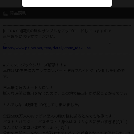
商品説明
-----------------------------------------------------------------------------------------------------------
[ULTRA SD]画質の無料サンプルをアップロードしていますので
再生確認にお役立てください。
↓ ↓
https://www.palpis.net/item/detail/?item_id=73156
-----------------------------------------------------------------------------------------------------------
■ノスタルジックシリーズ解禁！！■
本作はSDを先進のアップコンバート技術でハイビジョン化したもので
す。
日本最南端のオートサロン！
膨大な時間と費用を投じたのは、この地で毎回何かが起こるからですｗ
とんでもない映像をHD化してしまいました。
全国5000万人のおっぱい星人の殿方様に送るとんでも映像です！
バスト！バスター！バステスト！身体はスリムなのにデカすぎる(;´Д｀)
なんというエロい体型でしょう(;´Д｀)
公衆の面前でこんなことが行われていたことが今となっては信じられませ