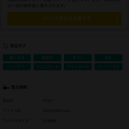
の一部が販売者に還元されます。
この商品を広告する
商品タグ
働く女性
職業系
手コキ
巨乳
パンチラ
ミニスカート
キャンギャル
ローアングル
商品情報
商品ID
：
97337
ファイル名
：
FAS200505.mp4
ファイルサイズ
：
2250MB