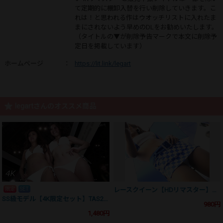
て定期的に棚卸入替を行い削除していきます。こ
れは！と思われる作はウオッチリストに入れたま
まにされないよう早めのDLをお勧めいたします。
（タイトルの▼が削除予告マークで本文に削除予
定日を掲載しています）
ホームページ
：
https://lit.link/legart
legartさんのオススメ商品
限定
SET
レースクイーン【HDリマスター】ON12002US02
SS級モデル【4K限定セット】TAS2016UHS3+4
980円
1,480円