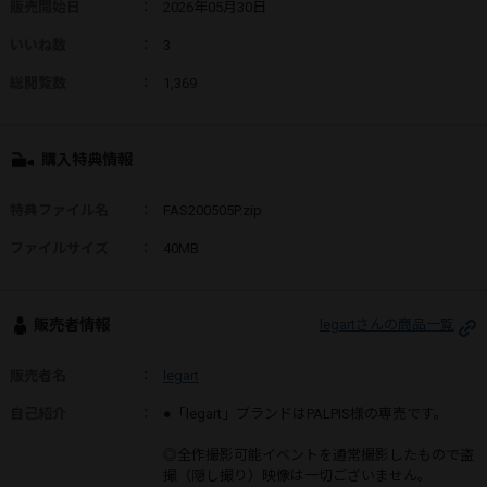
販売開始日
：
2026年05月30日
いいね数
：
3
総閲覧数
：
1,369
購入特典情報
特典ファイル名
：
FAS200505P.zip
ファイルサイズ
：
40MB
販売者情報
legartさんの商品一覧
販売者名
：
legart
自己紹介
：
●「legart」ブランドはPALPIS様の専売です。
◎全作撮影可能イベントを通常撮影したもので盗
撮（隠し撮り）映像は一切ございません。