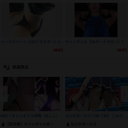
レースクイーン【HDリマスター】SN12003US01
キャンギャル【6Kオートサロン】TAS2026PH05
980円
980円
関連商品
4497「キャンギャル神輿（みこし）だ、わっしょいしょい（84）」
なにわガールズ1188【4K】 これがチア衣装の進化系!? メッシュスパッツでムレムレ軽減… おパンティー見え！
【配信盤】キャンギャル君！
なにわガールズ