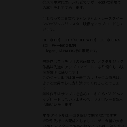
◎スマホ対応のmp4形式ですが、4KはPC環境で
の再生をおすすめします。
今となっては貴重なキャンギャル・レースクイー
ンのデジタルリマスター映像をアップロードして
います。
HD→[FHD] UH→[4K ULTRA HD] US→[ULTRA
SD] PH→[6K 24MP]
「legart」はPALPIS様の専売です。
最新作はブッチギリの高画質で、ノスタルジック
作品は先進のアップコンバートにより懐かしい映
像が鮮明に蘇ります！
このジャンルでは唯一無二のリリックな作風は、
きっと貴男の心に寄り添ってくれることでしょ
う。
無料作品はサンプルを含めてこれからどんどんア
ップロードしていきますので、フォロワー登録を
お願いいたします！
▼4Kタイトルは一部を除いて期間限定です▼
※取引先様への配慮としまして、データ量の大き
い4Kリマスターと販売不振タイトルは一部を除い