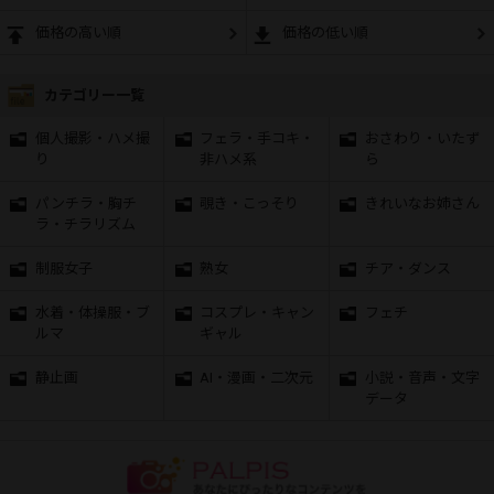
価格の高い順
価格の低い順
カテゴリー一覧
個人撮影・ハメ撮
フェラ・手コキ・
おさわり・いたず
り
非ハメ系
ら
パンチラ・胸チ
覗き・こっそり
きれいなお姉さん
ラ・チラリズム
制服女子
熟女
チア・ダンス
水着・体操服・ブ
コスプレ・キャン
フェチ
ルマ
ギャル
静止画
AI・漫画・二次元
小説・音声・文字
データ