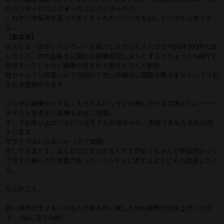
のパンティだけにフォーカスしているんやで。
これから時系列を追ってめぐちゃんのシリーズを出していけたら思うと
る。
【裏事情】
ほんとは「次の」パンティーも紹介したかったんだけど今回は500円で出
したくて、次の生脱ぎに関わる画像収録しようとするとちょっと500円で
提供すべきじゃない画像が含まれて来ちゃうんで断念。
慈ちゃんマジ可愛いんで今回ので次への期待に股間を膨らませといてくれ
ると大変助かります。
パンティ画像だけでなくもちろんパンティの横にモデル写真&フレーバー
テキストを添えた画像も別途ご用意。
そしてお買い上げいただけばモデルの慈ちゃん、素顔であなたをお出迎
えします。
モザイクはいらないわ（ク☆並感）
そしてたまたま、ほんとにたまたまなんですがめぐちゃんが多目的トイレ
で手すり掴んでた写真があって、パンティに添えるようにそれ透過してた
ら…
なんかこう…
急に棒状のモノをハメ込んで握るのに適したPNG画像が出来上がったの
で…（俗に言うQBK）