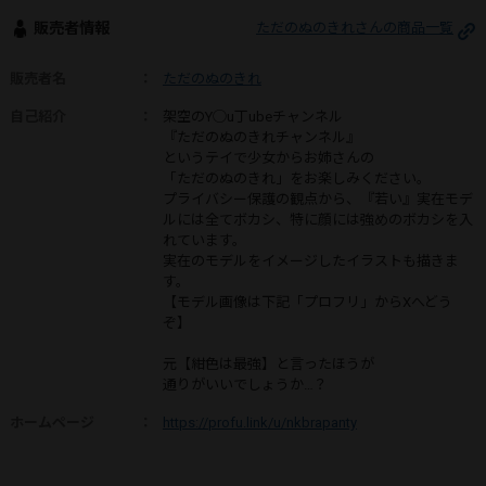
販売者情報
ただのぬのきれさんの商品一覧
販売者名
：
ただのぬのきれ
自己紹介
：
架空のY◯u丁ubeチャンネル
『ただのぬのきれチャンネル』
というテイで少女からお姉さんの
「ただのぬのきれ」をお楽しみください。
プライバシー保護の観点から、『若い』実在モデ
ルには全てボカシ、特に顔には強めのボカシを入
れています。
実在のモデルをイメージしたイラストも描きま
す。
【モデル画像は下記「プロフリ」からXへどう
ぞ】
元【紺色は最強】と言ったほうが
通りがいいでしょうか…？
ホームページ
：
https://profu.link/u/nkbrapanty