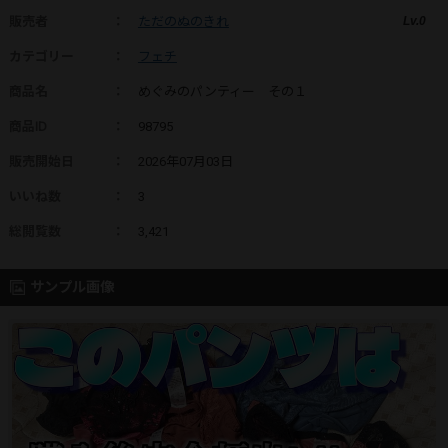
販売者
：
ただのぬのきれ
Lv.0
カテゴリー
：
フェチ
商品名
：
めぐみのパンティー その１
商品ID
：
98795
販売開始日
：
2026年07月03日
いいね数
：
3
総閲覧数
：
3,421
サンプル画像