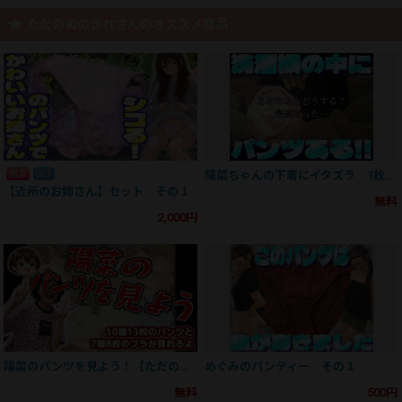
ただのぬのきれさんのオススメ商品
限定
SET
陽菜ちゃんの下着にイタズラ 1枚め【無料サンプル】
【近所のお姉さん】セット その１
無料
2,000円
陽菜のパンツを見よう！【ただのぬのきれチャンネル01】体験版
めぐみのパンティー その１
無料
500円