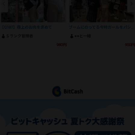
【Q187】極上のお肉を求めて
ブームにのってる今時ガールをパシャリ
Ｓランク冒険者
●●と一緒
980円
950円