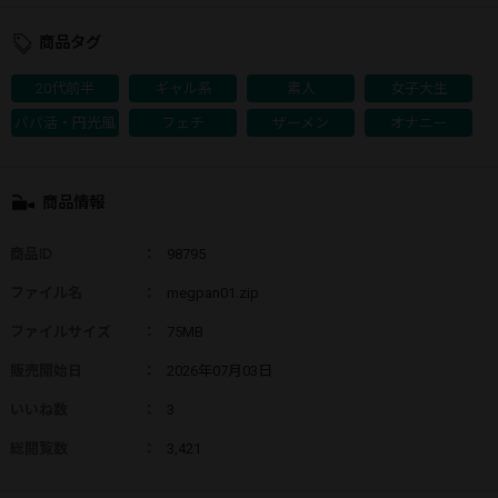
商品タグ
20代前半
ギャル系
素人
女子大生
パパ活・円光風
フェチ
ザーメン
オナニー
商品情報
商品ID
：
98795
ファイル名
：
megpan01.zip
ファイルサイズ
：
75MB
販売開始日
：
2026年07月03日
いいね数
：
3
総閲覧数
：
3,421