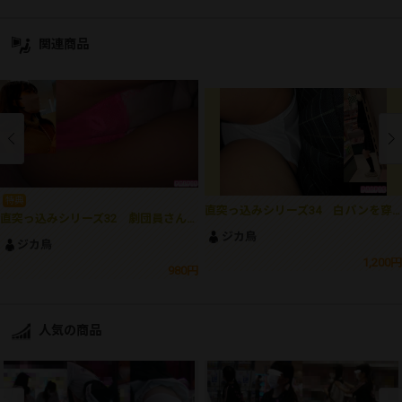
関連商品
特典
直突っ込みシリーズ34 白パンを穿く子はみんな優しくていい子か確かめてみる編
直突っ込みシリーズ32 劇団員さんの懐は寂しくてアルバイトのために証明写真を撮る編
ジカ鳥
ジカ鳥
1,200円
980円
人気の商品