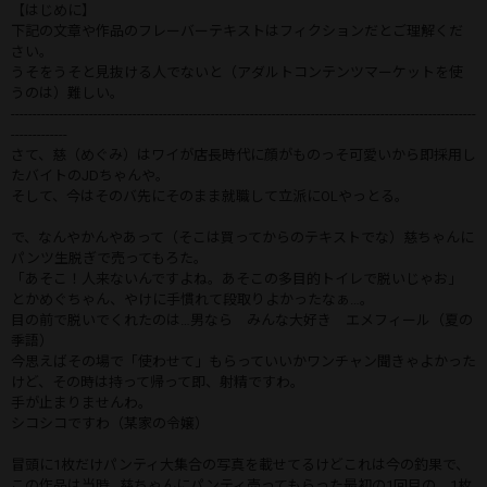
【はじめに】
下記の文章や作品のフレーバーテキストはフィクションだとご理解くだ
さい。
うそをうそと見抜ける人でないと（アダルトコンテンツマーケットを使
うのは）難しい。
-----------------------------------------------------------------------------------------------------------
-------------
さて、慈（めぐみ）はワイが店長時代に顔がものっそ可愛いから即採用し
たバイトのJDちゃんや。
そして、今はそのバ先にそのまま就職して立派にOLやっとる。
で、なんやかんやあって（そこは買ってからのテキストでな）慈ちゃんに
パンツ生脱ぎで売ってもろた。
「あそこ！人来ないんですよね。あそこの多目的トイレで脱いじゃお」
とかめぐちゃん、やけに手慣れて段取りよかったなぁ…。
目の前で脱いでくれたのは…男なら みんな大好き エメフィール（夏の
季語）
今思えばその場で「使わせて」もらっていいかワンチャン聞きゃよかった
けど、その時は持って帰って即、射精ですわ。
手が止まりませんわ。
シコシコですわ（某家の令嬢）
冒頭に1枚だけパンティ大集合の写真を載せてるけどこれは今の釣果で、
この作品は当時…慈ちゃんにパンティ売ってもらった最初の1回目の、1枚