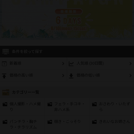
条件を絞って探す
新着順
人気順 (30日間)
価格の高い順
価格の低い順
カテゴリー一覧
個人撮影・ハメ撮
フェラ・手コキ・
おさわり・いたず
り
非ハメ系
ら
パンチラ・胸チ
覗き・こっそり
きれいなお姉さん
ラ・チラリズム