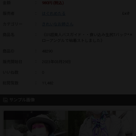
金額
：
980円 (税込)
販売者
：
はぐれめたる
Lv.0
カテゴリー
：
きれいなお姉さん
商品名
：
《01超美人バスガイド・・食い込み生尻Tバック*＊
ローアングルで粘着ストしました》
商品ID
：
48290
販売開始日
：
2023年03月29日
いいね数
：
0
総閲覧数
：
11,482
サンプル画像