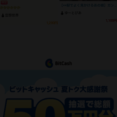
限定
【××駅でよく見かけるあの娘】ガン勃ち不可避！魅惑のSSS級美人J⚪︎の撮影にとうとう成功！
かかかかかか
ゆーとぴあ
空想世界
1,100円
1,290円