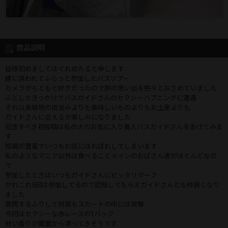
商品説明
皆様初めましてはぐれめたると申します
嫁に誘われてふらっと参加したバスツアー
カメラがもともと好きだったので旅の思い出を色々とおさめていました
ふとしたきっかけでバスガイドさんのセクシーハプニングに遭遇
それ以来現地の街並みよりも美味しいものよりもお土産よりも
ガイドさんに会えるが楽しみになりました
記念すべき初投稿は私の大のお気に入り美人バスガイドさんをあげてみま
す
知識が豊富でいつもお話にほれぼれしてしまいます
私のようなマニア以外は食べることメインのおばさん達がほとんどなの
で
参加したときはいつもガイドさんにピッタリマーク
かれこれ5回は参加してるので認知してもらえガイドさんとも仲良くなり
ました
質問するふりして何度もスカートの中には突撃
今回はセクシーな赤レースのTバック
甘い香りが画面から漂ってきそうです