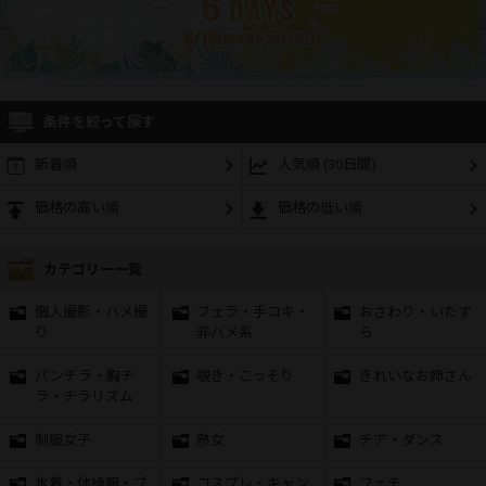
条件を絞って探す
新着順
人気順 (30日間)
価格の高い順
価格の低い順
カテゴリー一覧
個人撮影・ハメ撮
フェラ・手コキ・
おさわり・いたず
り
非ハメ系
ら
パンチラ・胸チ
覗き・こっそり
きれいなお姉さん
ラ・チラリズム
制服女子
熟女
チア・ダンス
水着・体操服・ブ
コスプレ・キャン
フェチ