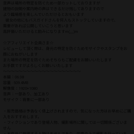
音声は場所の特定を防ぐため一部カットしておりますが
建物の説明や案内時の声はできるだけ残してありますので
より臨場感を楽しんでいただけるとおもいます
彼女の他にもバスガイドさんを何人もストックしていますので、
需要があれば公開していこうと思います
高評価いただけると励みになりますm(__)m
☆アフィリエイト会員さま☆
レビューして頂く際は、身元の特定を防ぐためモザイクやスタンプをお
顔におねがいします
また場所の特定を防ぐためそちらもご配慮をお願いいたします
お手数ですがよろしくお願いいたします
〜〜〜〜〜〜〜〜〜〜〜〜〜〜〜〜〜〜〜〜
本編：06:38
容量 : 509.4MB
解像度：1920×1080
音声：一部あり、加工あり
モザイク：背景に一部あり
・販売価格は予告なく値上げされますので、気になった方はお早めにご購
入をおすすめします。
・フィクションであり登場人物、撮影場所に関しては一切関係ございま
せん
・本作品に登場する人物はモデルであり、同意の上で撮影を行っていま