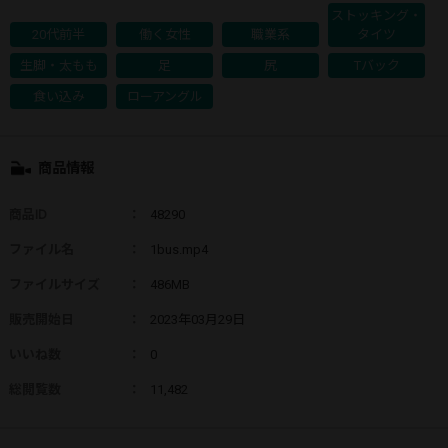
ストッキング・
20代前半
働く女性
職業系
タイツ
生脚・太もも
足
尻
Tバック
食い込み
ローアングル
商品情報
商品ID
：
48290
ファイル名
：
1bus.mp4
ファイルサイズ
：
486MB
販売開始日
：
2023年03月29日
いいね数
：
0
総閲覧数
：
11,482