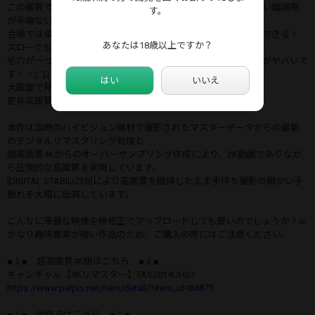
この画質ですから大画面で見ると美しすぎて直視できないくらい臨場感
す。
が半端ないですｗ
会場ではゆっくりガン見できなくても、動画なら何度でも再生できる！
あなたは18歳以上ですか？
スローでも静止画でも好きな方法で！笑
毛穴が一つひとつ見えるくらい質感が手に取るようにわかるのがヤバいで
す・・(;´Д｀)
はい
いいえ
大画面で見るとさらにヤバいです・・(;´Д｀)
是非高画質でご体感ください！
本作は当時のハイビジョン機材で撮影されたマスターデータからの最新
のデジタルリマスタリング処理と
超高画質4Kからのオーバーサンプリング作成により、2K動画でありなが
ら圧倒的な高画質を実現しています。
[DIGITAL STABILIZER]により高画質を維持したまま手持ち撮影の細かい手
振れを大幅に低減しています。
こんなに卑猥な映像を無修正でアップロードしても良いのでしょうか！w
かなり趣味要素が強い作品のため、ご購入の際にはご注意ください。
■↓■ 超高画質4K版はこちら ■↓■
キャンギャル【4Kリマスター】TAS2014UHS1
https://www.palpis.net/item/detail/?item_id=84873
■↓■ 他作品はこちら ■↓■