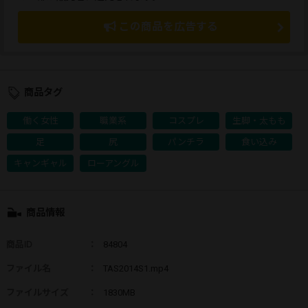
この商品を広告する
商品タグ
働く女性
職業系
コスプレ
生脚・太もも
足
尻
パンチラ
食い込み
キャンギャル
ローアングル
商品情報
商品ID
：
84804
ファイル名
：
TAS2014S1.mp4
ファイルサイズ
：
1830MB