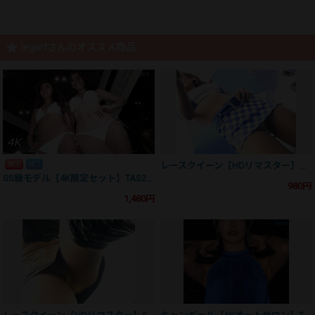
legartさんのオススメ商品
限定
SET
レースクイーン【HDリマスター】ON12002US02
SS級モデル【4K限定セット】TAS2016UHS3+4
980円
1,480円