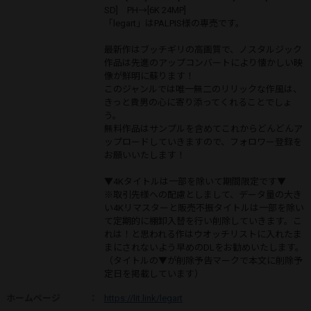
SD] PH→[6K 24MP]
「legart」はPALPIS様の専売です。
最新作はブッチギリの高画質で、ノスタルジック
作品は先進のアップコンバートにより懐かしい映
像が鮮明に蘇ります！
このジャンルでは唯一無二のリリックな作風は、
きっと貴男の心に寄り添ってくれることでしょ
う。
無料作品はサンプルを含めてこれからどんどんア
ップロードしていきますので、フォロワー登録を
お願いいたします！
▼4Kタイトルは一部を除いて期間限定です▼
※取引先様への配慮としまして、データ量の大き
い4Kリマスターと販売不振タイトルは一部を除い
て定期的に棚卸入替を行い削除していきます。こ
れは！と思われる作はウオッチリストに入れたま
まにされないよう早めのDLをお勧めいたします。
（タイトルの▼が削除予告マークで本文に削除予
定日を掲載しています）
ホームページ
：
https://lit.link/legart