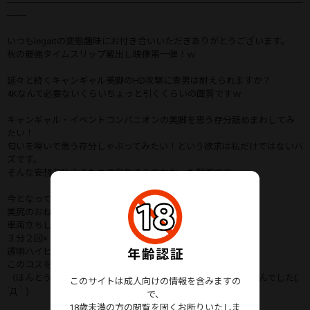
-----------------------------------------------------------------------------------------------------------
-------
いつもlegartの変態趣味にお付き合いいただきありがとうございます。
秋の最強タイムスリップ蔵出し映像第一弾！ｗ
延々と続くキャンギャル美脚のHD攻撃に貴男は耐えられますか？
4Kなんて必要ないくらいちょっと引くくらいの画質ですｗ
キャンギャル・イベントコンパニオンの美脚を思う存分舐めまわしてみ
たい！
匂いを嗅いで思う存分しゃぶってみたい！という欲求は私だけではないハ
ズです。
そんな妄想を叶えるための在りそうでなかった動画です。
今となっては考えられない超近接撮影！！
美尻のおねーさん・・マジで尻エロすぎます・・・(;´Д｀)
車両立ちしたら３秒で撮影スペースが埋まる！笑
３分２回×２コスパターンを最前列ぺスポジからの接近撮影！！
透明ハイヒールがレンズに刺さりそう！ｗ
このコスを真下から撮ったらさすがに迫力が凄いです！
（ほんとうにいいのか！？目を疑いましたが、夢ではありませんでした(;
このサイトは成人向けの情報を含みますの
´Д｀)
で、
18歳未満の方の閲覧を固くお断りいたしま