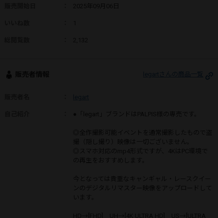
販売開始日
：
2025年09月06日
いいね数
：
1
総閲覧数
：
2,132
販売者情報
legartさんの商品一覧
販売者名
：
legart
自己紹介
：
●「legart」ブランドはPALPIS様の専売です。
◎全作撮影可能イベントを通常撮影したもので盗
撮（隠し撮り）映像は一切ございません。
◎スマホ対応のmp4形式ですが、4KはPC環境で
の再生をおすすめします。
今となっては貴重なキャンギャル・レースクイー
ンのデジタルリマスター映像をアップロードして
います。
HD→[FHD] UH→[4K ULTRA HD] US→[ULTRA