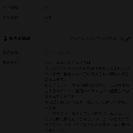
いいね数
：
0
総閲覧数
：
640
販売者情報
すけべにんじゃさんの商品一覧
販売者名
：
すけべにんじゃ
自己紹介
：
はい！みなさんこんにちは！
グラビアアイドルみたいな子はもちろんかわいい
のですが、拙者は女の子のそれぞれの素の人間性
に萌えます。
ぜひ「モデル」の時の顔だけでなく、こんな表情
もするんだとか、普段のどうでもいい会話もぜひ
楽しんでくだされ！
やっぱり楽しい時とか、笑っている時ってかわい
いよね！
「今のところ」販売している作品は、ムラムラし
ている時に見るというより、コーヒーなどのリラ
ックスタイムのお供に見ていただきたいなと思っ
ております。