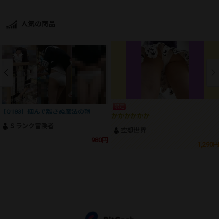
人気の商品
限定
【Q183】掴んで離さぬ魔法の鞄
かかかかかか
Ｓランク冒険者
空想世界
980円
1,290円