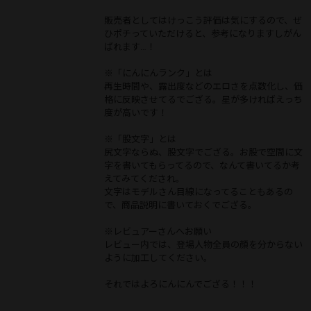
販売者としてはけっこう評価は気にするので、ぜ
ひポチっていただけると、参考になりますしがん
ばれます…！
※「にんにんランク」とは
再生時間や、露出度などのエロさを点数化し、価
格に反映させてるでござる。星が多ければえっち
度が高いです！
※「股文字」とは
尻文字ならぬ、股文字でござる。お股で空間に文
字を書いてもらってるので、なんて書いてるか考
えてみてくだされ。
文字はモデルさん目線になってることもあるの
で、商品説明に書いておくでござる。
※レビュアーさんへお願い
レビュー内では、登場人物全員の顔を分からない
ように加工してください。
それではよろにんにんでござる！！！