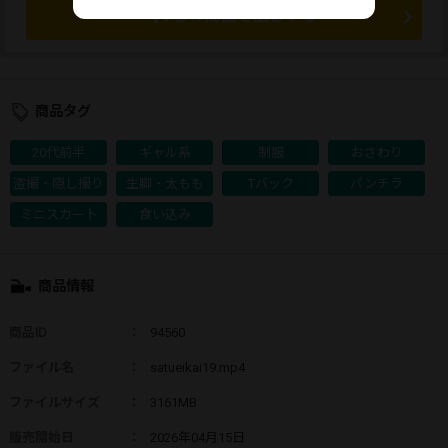
この商品を広告する
商品タグ
20代前半
ギャル系
制服
おさわり
盗撮・隠し撮り
生脚・太もも
Tバック
パンチラ
ミニスカート
食い込み
商品情報
商品ID
：
94560
ファイル名
：
satueikai19.mp4
ファイルサイズ
：
3161MB
販売開始日
：
2026年04月15日