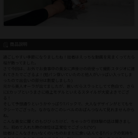
商品説明
過ごしやすい季節になりましたね！拙者はえっちな動画を見まくってたら
桜が散ってました。
さて今回は、お外でお食事中の美女に声掛けの術使って撮影スタジオに連
れてきたでござるよ！(短パン穿いていたのと他人がいっぱい入ってしま
ったので出会いの部分は割愛しました)
元から美人オーラが出てましたが、脱いだらスラっとしてて色白で、さら
にEカップというまさに極上モデルといえるスタイルが大変よきでござ
る！
そして予想通りというかやっぱりTバックで、大人なデザインがとてもセ
クシーでござった。なかなかこのレベルのおぱんつなんて見れませんから
ね。
こんな美女に聞くのもびびったけど、ちゃっかり初体験の話は聞きまし
た。初めて入れた時の体位は正常位でござった(^O^)
拙者はこんなきれいなくのいちのおまたに食い込んでるTバックの気持ち