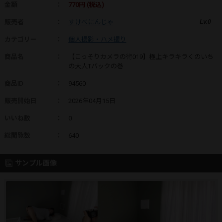
金額
：
770円 (税込)
販売者
：
すけべにんじゃ
Lv.0
カテゴリー
：
個人撮影・ハメ撮り
商品名
：
【こっそりカメラの術019】極上キラキラくのいち
の大人Tバックの巻
商品ID
：
94560
販売開始日
：
2026年04月15日
いいね数
：
0
総閲覧数
：
640
サンプル画像