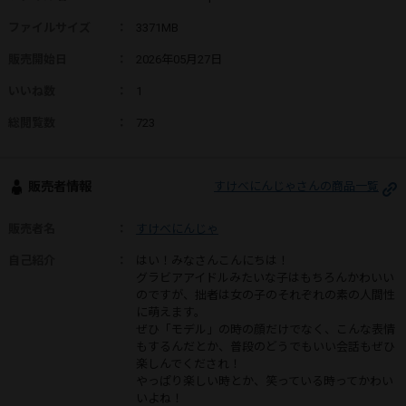
ファイルサイズ
：
3371MB
販売開始日
：
2026年05月27日
いいね数
：
1
総閲覧数
：
723
販売者情報
すけべにんじゃさんの商品一覧
販売者名
：
すけべにんじゃ
自己紹介
：
はい！みなさんこんにちは！
グラビアアイドルみたいな子はもちろんかわいい
のですが、拙者は女の子のそれぞれの素の人間性
に萌えます。
ぜひ「モデル」の時の顔だけでなく、こんな表情
もするんだとか、普段のどうでもいい会話もぜひ
楽しんでくだされ！
やっぱり楽しい時とか、笑っている時ってかわい
いよね！