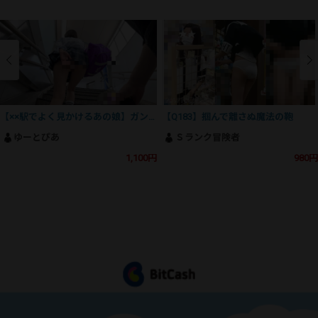
【××駅でよく見かけるあの娘】ガン勃ち不可避！魅惑のSSS級美人J⚪︎の撮影にとうとう成功！
【Q183】掴んで離さぬ魔法の鞄
ゆーとぴあ
Ｓランク冒険者
1,100円
980円