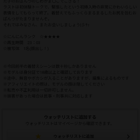
た子のおぱんつのしわがま〇こでござる！
ラストは初体験トークで、緊張したという初挿入時の非常にかわいらしい
表情をしてもらって終了。着替えでもふっくらまるまるしたお尻を包むお
ぱんつがたまりませんぞ。
それではみなさん、またお会いしましょう|彡ｻｯ
☆にんにんランク ☆★★★★
☆再生時間 23：03
☆被写体 1名(顔出し！)
※今回前半の着替えシーンは数十秒しかありません
※モデルは身分証で18歳以上と確認しております
※途中、無音やボカシが入ることがありますが、編集によるものです
※アフィリエイトの際は、モデルの顔は隠してください
※転売や不正利用は一切許可しません。
※損害があった場合は民事・刑事共に対応します
ウォッチリストに追加する
ウォッチリストはマイページから確認できます。
ウォッチリストに追加