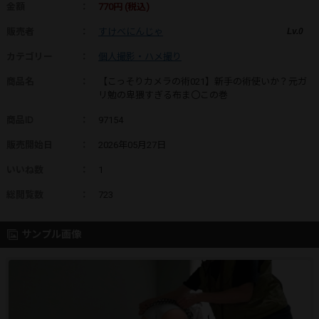
金額
：
770円 (税込)
販売者
：
すけべにんじゃ
Lv.0
カテゴリー
：
個人撮影・ハメ撮り
商品名
：
【こっそりカメラの術021】新手の術使いか？元ガ
リ勉の卑猥すぎる布ま〇この巻
商品ID
：
97154
販売開始日
：
2026年05月27日
いいね数
：
1
総閲覧数
：
723
サンプル画像