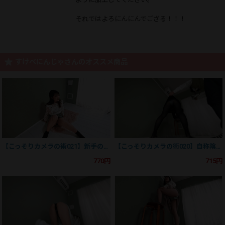
それではよろにんにんでござる！！！
すけべにんじゃさんのオススメ商品
【こっそりカメラの術021】新手の術使いか？元ガリ勉の卑猥すぎる布ま〇この巻
【こっそりカメラの術020】自称陰キャの美肌くのいち、ブチ切れるの巻
770円
715円