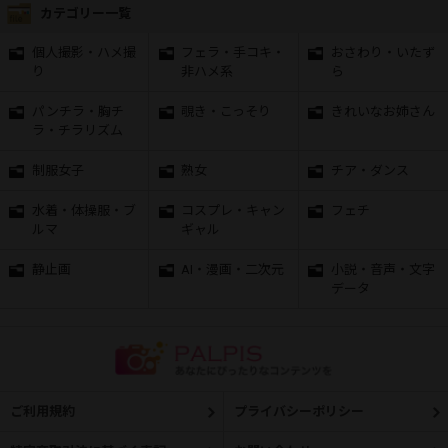
カテゴリー一覧
個人撮影・ハメ撮
フェラ・手コキ・
おさわり・いたず
り
非ハメ系
ら
パンチラ・胸チ
覗き・こっそり
きれいなお姉さん
ラ・チラリズム
制服女子
熟女
チア・ダンス
水着・体操服・ブ
コスプレ・キャン
フェチ
ルマ
ギャル
静止画
AI・漫画・二次元
小説・音声・文字
データ
ご利用規約
プライバシーポリシー