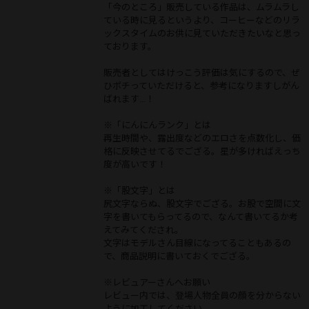
「今のところ」販売している作品は、ムラムラし
ている時に見るというより、コーヒーなどのリラ
ックスタイムのお供に見ていただきたいなと思っ
ております。
販売者としてはけっこう評価は気にするので、ぜ
ひポチっていただけると、参考になりますしがん
ばれます…！
※「にんにんランク」とは
再生時間や、露出度などのエロさを点数化し、価
格に反映させてるでござる。星が多ければえっち
度が高いです！
※「股文字」とは
尻文字ならぬ、股文字でござる。お股で空間に文
字を書いてもらってるので、なんて書いてるか考
えてみてくだされ。
文字はモデルさん目線になってることもあるの
で、商品説明に書いておくでござる。
※レビュアーさんへお願い
レビュー内では、登場人物全員の顔を分からない
ように加工してください。