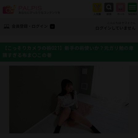
こんにちは ゲストさん
会員登録・ログイン
ログインしていません
【こっそりカメラの術021】新手の術使いか？元ガリ勉の卑
猥すぎる布ま〇この巻