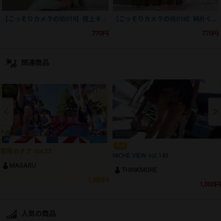
【こっそりカメラの術019】極上キラキラくのいちの大人Tバックの巻
【こっそりカメラの術018】純朴くのいちのおけけがフロントからスケスケの巻
770円
770円
関連商品
特典
至極のチア Vol.23
NICHE VIEW vol.143
MASARU
THINKMORE
1,080円
1,000円
人気の商品