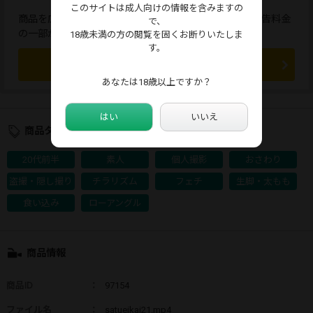
このサイトは成人向けの情報を含みますの
商品を広告すると、応援コメントが送れます。また、広告料金
で、
の一部が販売者に還元されます。
18歳未満の方の閲覧を固くお断りいたしま
す。
この商品を広告する
あなたは18歳以上ですか？
はい
いいえ
商品タグ
20代前半
素人
個人撮影
おさわり
盗撮・隠し撮り
チラリズム
フェチ
生脚・太もも
食い込み
ローアングル
商品情報
商品ID
：
97154
ファイル名
：
satueikai21.mp4