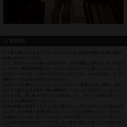
商品説明
もう夏を感じられるようになってきましたね…拙者の動画は快適な空間で
お楽しみくださいませ。
さて、汗ばむくらいの春の日の散歩中、お花の撮影に夢中なくのいちをロ
ックオン！清楚な雰囲気にむっちりした太ももがいい感じでござる。お
花きれいですよねーと話かけながらこっそりスカートの中を狙い、モデル
撮影させてとお誘いの術でスタジオへ！
前半はいつも通りコミュニケーションとりつつ定番のポトレ撮影。犬の
ポーズで脚を上げる時の一瞬の表情がとてもいいので見逃さないようにし
てくだされ。特に触ってもセクハラ発言しても、かわいい笑顔で返してく
れてとても素直な子でござった。
後半の制服に着替えてもらったあと間もなく、下からのカメラに映るおぱ
んつのしわが非常に卑猥な形にフィット。さらに恒例のストレッチから
の運動タイムでは、おそらくおぱんつの中が湿っているからだと思うが、
しわの形が完全にま〇こでござる。さっきまで涼しい顔してお花撮ってい