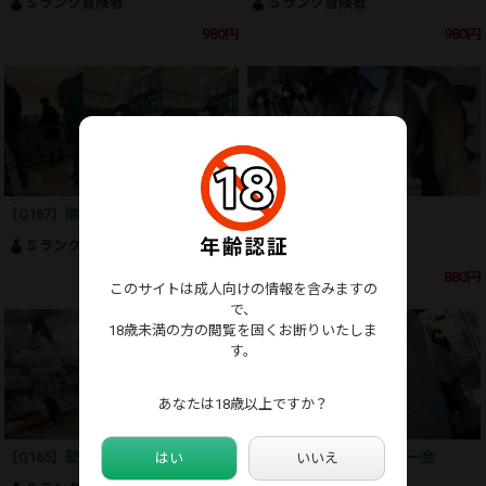
Ｓランク冒険者
Ｓランク冒険者
980円
980円
【Q167】隣合わせの絶景スポット
【Q166】攻防戦の果てに
Ｓランク冒険者
Ｓランク冒険者
1,030円
880円
このサイトは成人向けの情報を含みますの
で、
18歳未満の方の閲覧を固くお断りいたしま
す。
あなたは18歳以上ですか？
【Q165】壁の向こう側
【Q164】この運命は一期一会
はい
いいえ