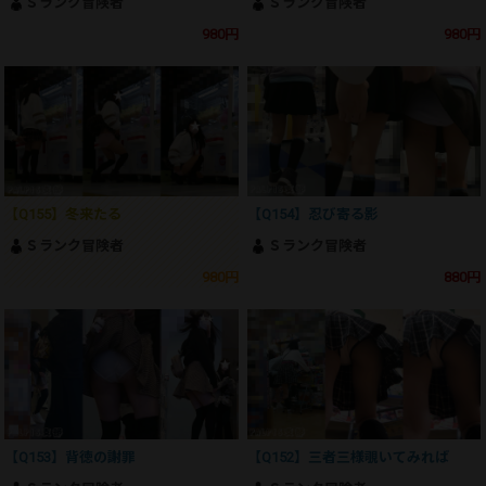
Ｓランク冒険者
Ｓランク冒険者
980円
980円
【Q155】冬来たる
【Q154】忍び寄る影
Ｓランク冒険者
Ｓランク冒険者
980円
880円
【Q153】背徳の謝罪
【Q152】三者三様覗いてみれば