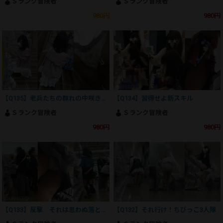
Ｓランク冒険者
Ｓランク冒険者
980円
980円
【Q135】老兵たちの群れの中咲き誇るは一輪の花
【Q134】習得せよ新スキル
Ｓランク冒険者
Ｓランク冒険者
980円
980円
【Q133】反撃 それは思わぬ落とし穴
【Q132】それ行け！ちびっこ3人隊