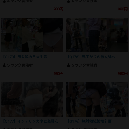
Ｓランク冒険者
Ｓランク冒険者
980円
980円
【Q179】田舎娘の日常生活
【Q178】昼下がりの彼女達へ
Ｓランク冒険者
Ｓランク冒険者
980円
980円
【Q177】インテリメガネと羞恥心
【Q176】絶対領域破壊計画