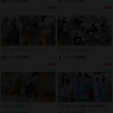
Ｓランク冒険者
Ｓランク冒険者
980円
980円
【Q175】メクルメクリセカイ
【Q174】そこにあるもの
Ｓランク冒険者
Ｓランク冒険者
980円
980円
【Q173】沈黙そして…
【Q172】それは舞い散る桜の様に