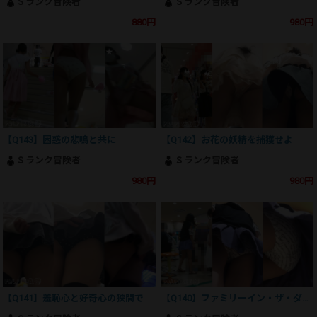
Ｓランク冒険者
Ｓランク冒険者
880円
980円
【Q143】困惑の悲鳴と共に
【Q142】お花の妖精を捕獲せよ
Ｓランク冒険者
Ｓランク冒険者
980円
980円
【Q141】羞恥心と好奇心の狭間で
【Q140】ファミリーイン・ザ・ダーク