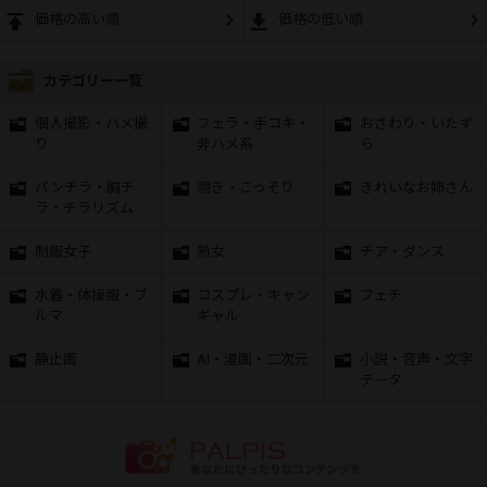
価格の高い順
価格の低い順
カテゴリー一覧
個人撮影・ハメ撮
フェラ・手コキ・
おさわり・いたず
り
非ハメ系
ら
パンチラ・胸チ
覗き・こっそり
きれいなお姉さん
ラ・チラリズム
制服女子
熟女
チア・ダンス
水着・体操服・ブ
コスプレ・キャン
フェチ
ルマ
ギャル
静止画
AI・漫画・二次元
小説・音声・文字
データ