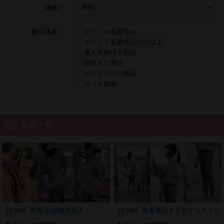
価格：
絞り込み：
ポイント返還商品
ポイント返還商品(20%以上)
購入特典付き商品
殿堂入り商品
ピックアップ商品
セット商品
商品一覧
【Q189】内気なOK娘を狙え
【Q188】男を惑わすテカテカサテン