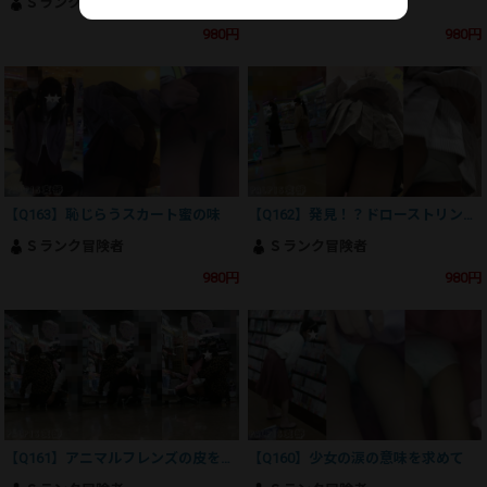
Ｓランク冒険者
Ｓランク冒険者
980円
980円
【Q163】恥じらうスカート蜜の味
【Q162】発見！？ドローストリング装備の弱点
Ｓランク冒険者
Ｓランク冒険者
980円
980円
【Q161】アニマルフレンズの皮を剥げ
【Q160】少女の涙の意味を求めて