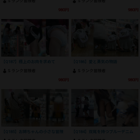
Ｓランク冒険者
Ｓランク冒険者
980円
980円
【Q187】極上のお肉を求めて
【Q186】愛と勇気の物語
Ｓランク冒険者
Ｓランク冒険者
980円
980円
【Q185】お姉ちゃんの小さな冒険
【Q184】双尾を持つブルーデニム