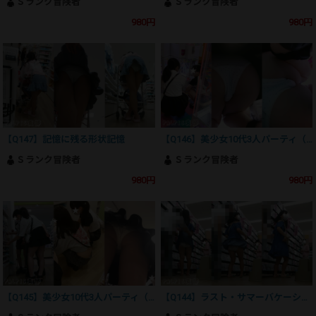
Ｓランク冒険者
Ｓランク冒険者
980円
980円
【Q147】記憶に残る形状記憶
【Q146】美少女10代3人パーティ（後編）
Ｓランク冒険者
Ｓランク冒険者
980円
980円
【Q145】美少女10代3人パーティ（前編）
【Q144】ラスト・サマーバケーション