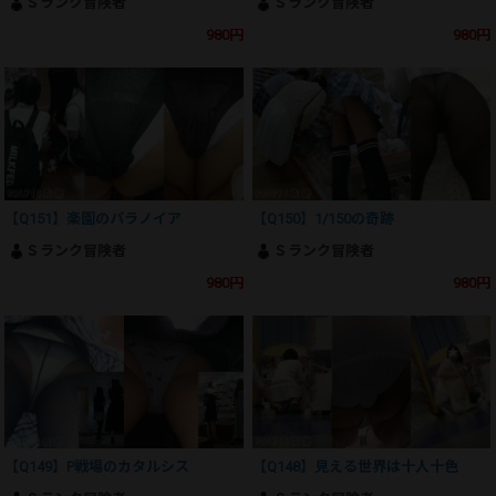
Ｓランク冒険者
Ｓランク冒険者
980円
980円
【Q151】楽園のパラノイア
【Q150】1/150の奇跡
Ｓランク冒険者
Ｓランク冒険者
980円
980円
【Q149】P戦場のカタルシス
【Q148】見える世界は十人十色