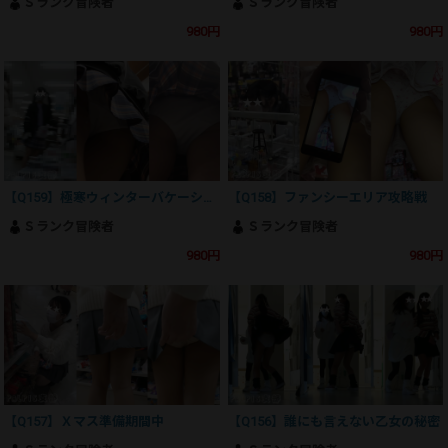
Ｓランク冒険者
Ｓランク冒険者
980円
980円
【Q159】極寒ウィンターバケーション
【Q158】ファンシーエリア攻略戦
Ｓランク冒険者
Ｓランク冒険者
980円
980円
【Q157】Ｘマス準備期間中
【Q156】誰にも言えない乙女の秘密