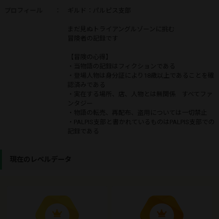
プロフィール
：
ギルド：パルピス支部
まだ見ぬトライアングルゾーンに挑む
冒険者の記録です
【冒険の心得】
・当物語の記録はフィクションである
・登場人物は身分証により18歳以上であることを確
認済みである
・実在する場所、店、人物とは無関係 すべてファ
ンタジー
・物語の転売、再配布、盗用については一切禁止
・PALPIS支部と書かれているものはPALPIS支部での
記録である
現在のレベルデータ