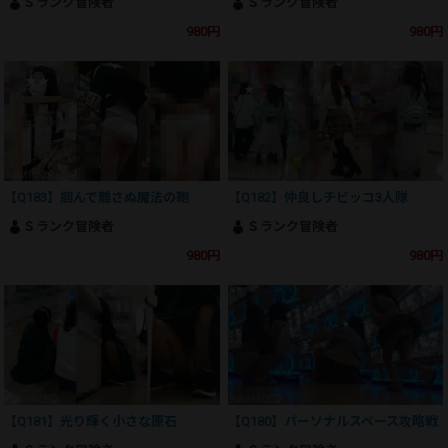
Ｓランク冒険者
Ｓランク冒険者
980円
980円
【Q183】掴んで離さぬ魔法の鞄
【Q182】仲良しチビッコ3人隊
Ｓランク冒険者
Ｓランク冒険者
980円
980円
【Q181】光り輝く小さな原石
【Q180】パーソナルスペース攻略戦