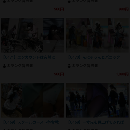
Ｓランク冒険者
Ｓランク冒険者
980円
980円
【Q171】エンカウントは突然に
【Q170】んにゃっんとパニック
Ｓランク冒険者
Ｓランク冒険者
980円
1,080円
【Q169】スクールカースト争奪戦
【Q168】一寸先を見上げてみれば