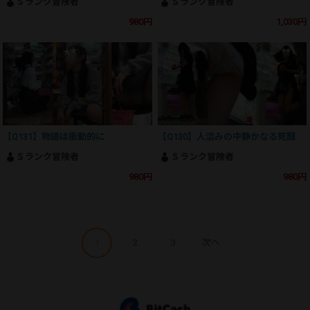
Ｓランク冒険者
Ｓランク冒険者
980円
1,030円
【Q131】物語は衝動的に
【Q130】人混みの中静かなる死闘
Ｓランク冒険者
Ｓランク冒険者
980円
980円
1
2
3
次へ