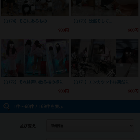
【Q174】そこにあるもの
【Q173】沈黙そして…
980円
980円
【Q172】それは舞い散る桜の様に
【Q171】エンカウントは突然に
980円
980円
1件～60件 / 169件を表示
並び変え：