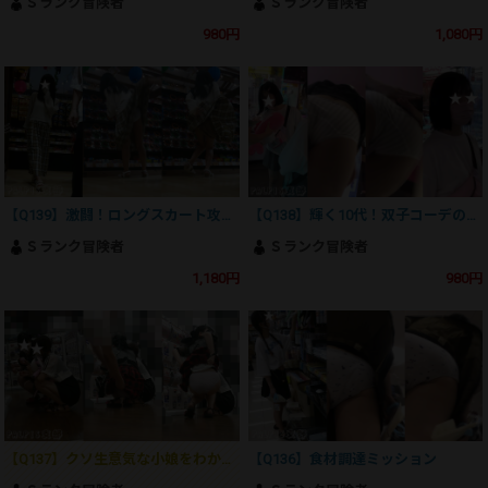
Ｓランク冒険者
Ｓランク冒険者
980円
1,080円
【Q139】激闘！ロングスカート攻略戦
【Q138】輝く10代！双子コーデの天使達
Ｓランク冒険者
Ｓランク冒険者
1,180円
980円
【Q137】クソ生意気な小娘をわからせろ
【Q136】食材調達ミッション